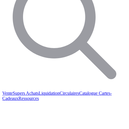
Vente
Supers Achats
Liquidation
Circulaires
Catalogue
Cartes-
Cadeaux
Ressources