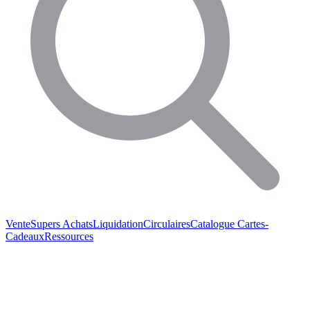
Vente
Supers Achats
Liquidation
Circulaires
Catalogue
Cartes-
Cadeaux
Ressources