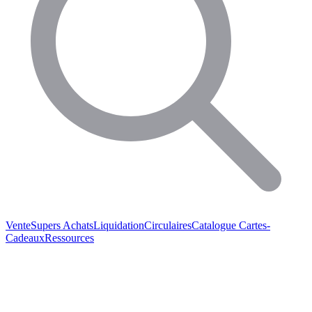
Vente
Supers Achats
Liquidation
Circulaires
Catalogue
Cartes-
Cadeaux
Ressources