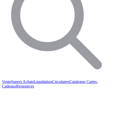
Vente
Supers Achats
Liquidation
Circulaires
Catalogue
Cartes-
Cadeaux
Ressources