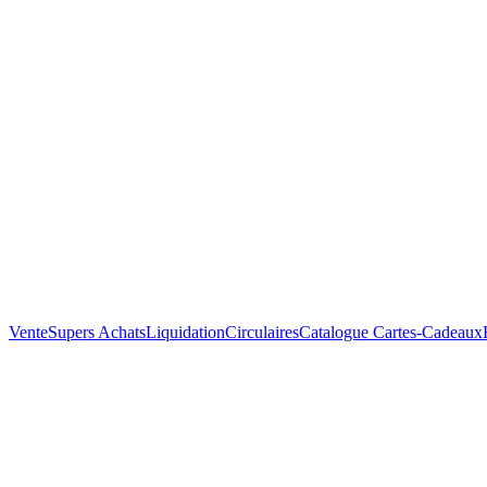
Vente
Supers Achats
Liquidation
Circulaires
Catalogue
Cartes-Cadeaux