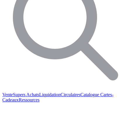
Vente
Supers Achats
Liquidation
Circulaires
Catalogue
Cartes-
Cadeaux
Ressources