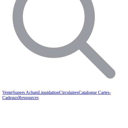
Vente
Supers Achats
Liquidation
Circulaires
Catalogue
Cartes-
Cadeaux
Ressources