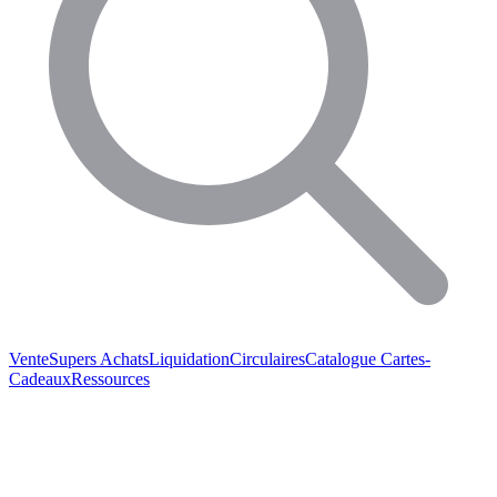
Vente
Supers Achats
Liquidation
Circulaires
Catalogue
Cartes-
Cadeaux
Ressources