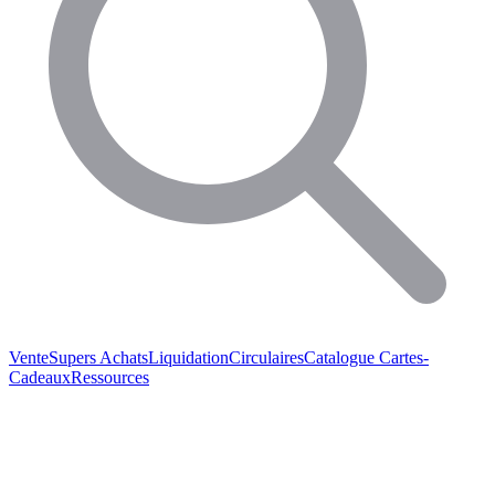
Vente
Supers Achats
Liquidation
Circulaires
Catalogue
Cartes-
Cadeaux
Ressources