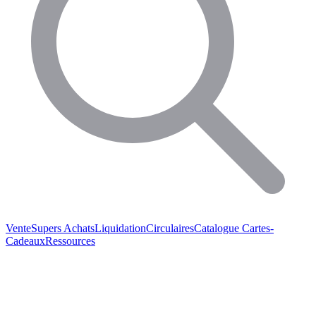
Vente
Supers Achats
Liquidation
Circulaires
Catalogue
Cartes-
Cadeaux
Ressources