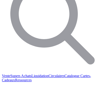
Vente
Supers Achats
Liquidation
Circulaires
Catalogue
Cartes-
Cadeaux
Ressources