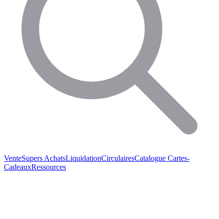
Vente
Supers Achats
Liquidation
Circulaires
Catalogue
Cartes-
Cadeaux
Ressources