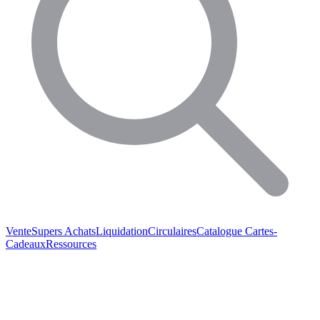
Vente
Supers Achats
Liquidation
Circulaires
Catalogue
Cartes-
Cadeaux
Ressources