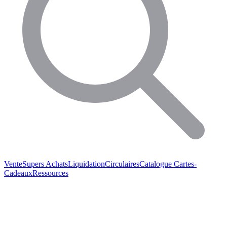
Vente
Supers Achats
Liquidation
Circulaires
Catalogue
Cartes-
Cadeaux
Ressources