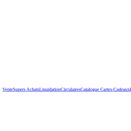
Vente
Supers Achats
Liquidation
Circulaires
Catalogue
Cartes-Cadeaux