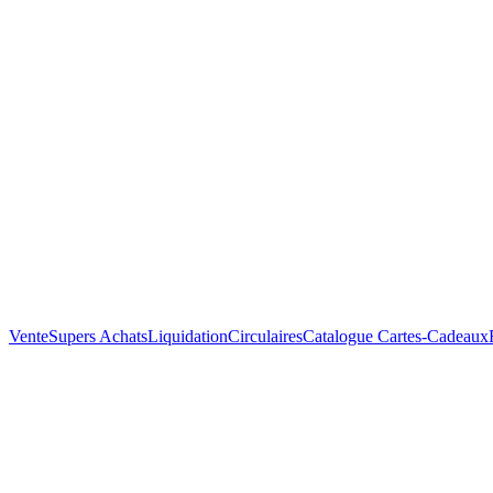
Vente
Supers Achats
Liquidation
Circulaires
Catalogue
Cartes-Cadeaux