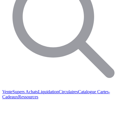
Vente
Supers Achats
Liquidation
Circulaires
Catalogue
Cartes-
Cadeaux
Ressources