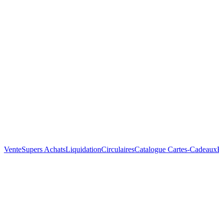
Vente
Supers Achats
Liquidation
Circulaires
Catalogue
Cartes-Cadeaux