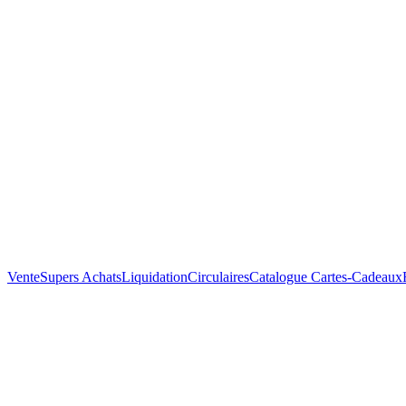
Vente
Supers Achats
Liquidation
Circulaires
Catalogue
Cartes-Cadeaux