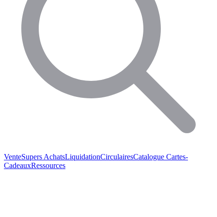
Vente
Supers Achats
Liquidation
Circulaires
Catalogue
Cartes-
Cadeaux
Ressources