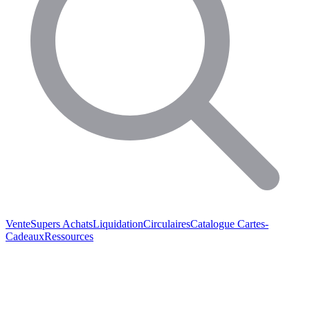
Vente
Supers Achats
Liquidation
Circulaires
Catalogue
Cartes-
Cadeaux
Ressources