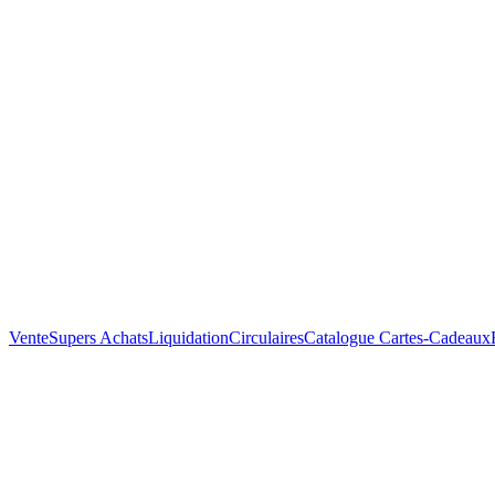
Vente
Supers Achats
Liquidation
Circulaires
Catalogue
Cartes-Cadeaux