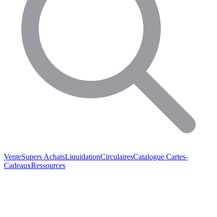
Vente
Supers Achats
Liquidation
Circulaires
Catalogue
Cartes-
Cadeaux
Ressources