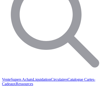
Vente
Supers Achats
Liquidation
Circulaires
Catalogue
Cartes-
Cadeaux
Ressources