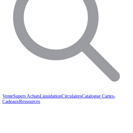
Vente
Supers Achats
Liquidation
Circulaires
Catalogue
Cartes-
Cadeaux
Ressources