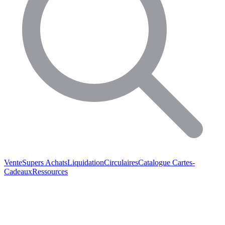
Vente
Supers Achats
Liquidation
Circulaires
Catalogue
Cartes-
Cadeaux
Ressources