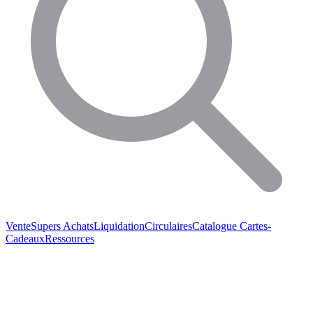
Vente
Supers Achats
Liquidation
Circulaires
Catalogue
Cartes-
Cadeaux
Ressources