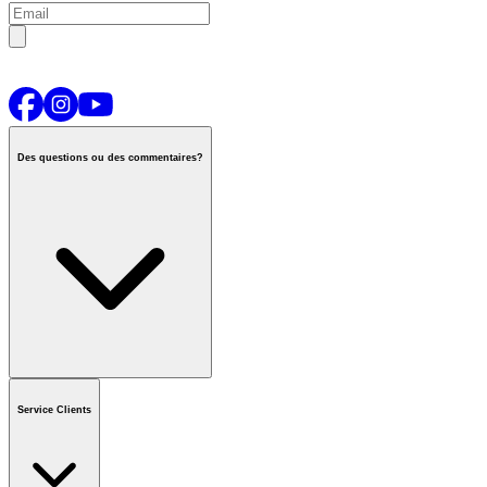
Des questions ou des commentaires?
Contactez-nous
ou appeler
1-800-665-8685
Service Clients
Horaires du centre d'appels national
De Lun.-Ven.
:
6h00 à 21h00
HC
Samedi et Dimanche
:
8h00 à 17h30 HC