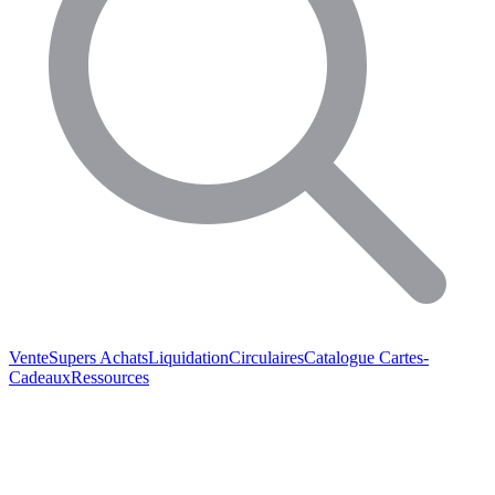
Vente
Supers Achats
Liquidation
Circulaires
Catalogue
Cartes-
Cadeaux
Ressources