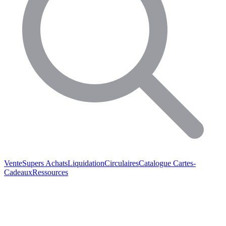
Vente
Supers Achats
Liquidation
Circulaires
Catalogue
Cartes-
Cadeaux
Ressources