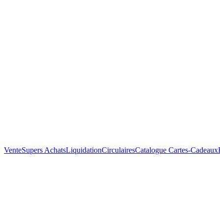
Vente
Supers Achats
Liquidation
Circulaires
Catalogue
Cartes-Cadeaux