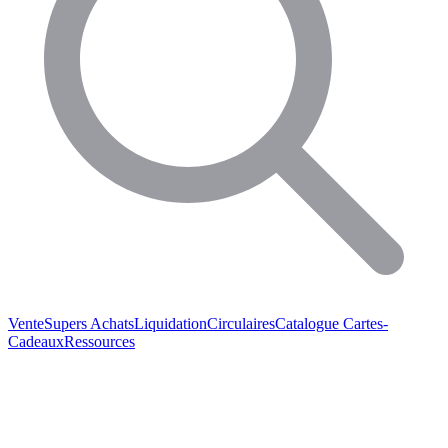
Vente
Supers Achats
Liquidation
Circulaires
Catalogue
Cartes-
Cadeaux
Ressources