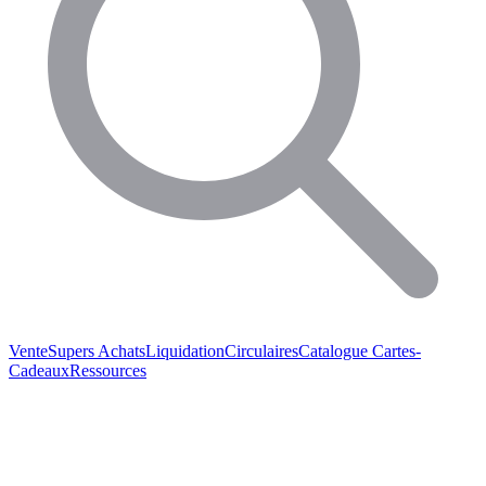
Vente
Supers Achats
Liquidation
Circulaires
Catalogue
Cartes-
Cadeaux
Ressources