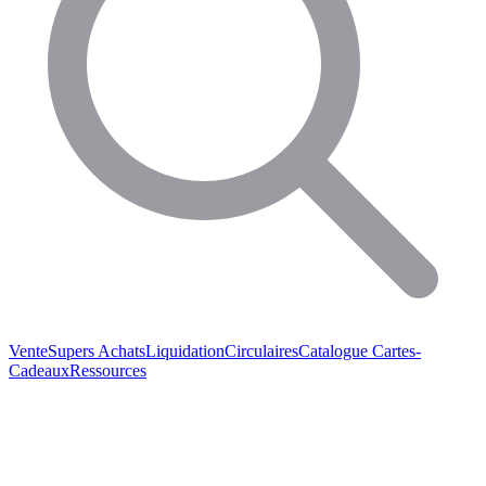
Vente
Supers Achats
Liquidation
Circulaires
Catalogue
Cartes-
Cadeaux
Ressources