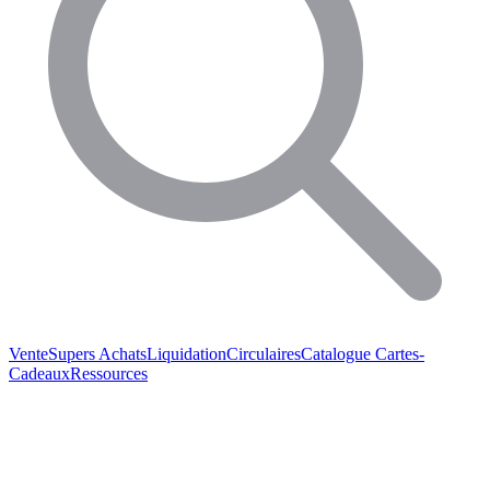
Vente
Supers Achats
Liquidation
Circulaires
Catalogue
Cartes-
Cadeaux
Ressources