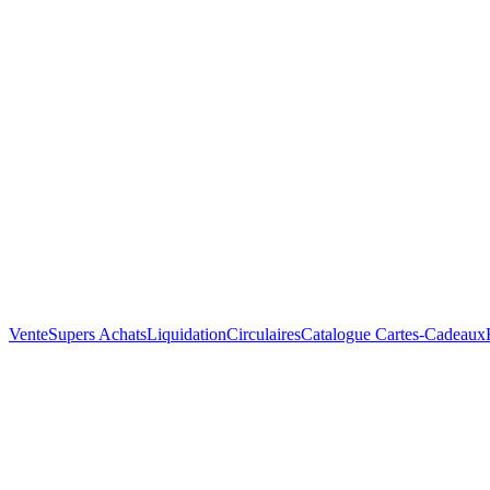
Vente
Supers Achats
Liquidation
Circulaires
Catalogue
Cartes-Cadeaux