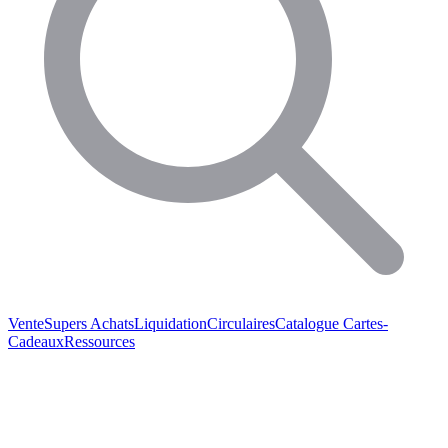
Vente
Supers Achats
Liquidation
Circulaires
Catalogue
Cartes-
Cadeaux
Ressources