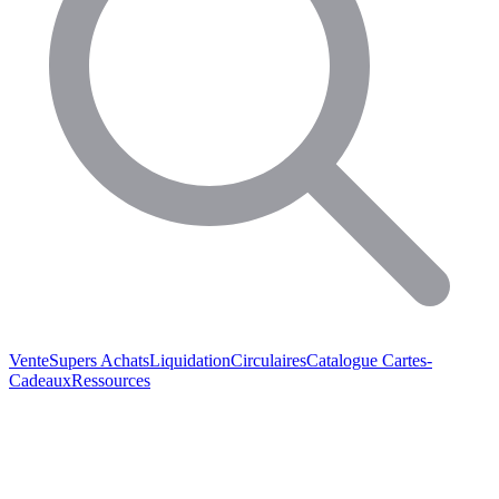
Vente
Supers Achats
Liquidation
Circulaires
Catalogue
Cartes-
Cadeaux
Ressources