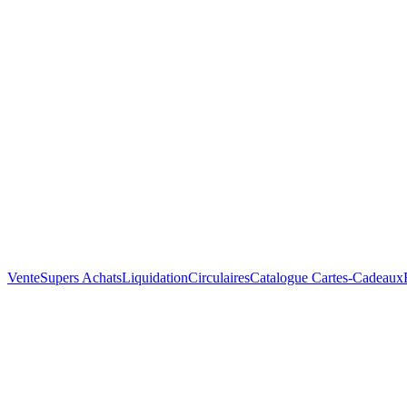
Vente
Supers Achats
Liquidation
Circulaires
Catalogue
Cartes-Cadeaux