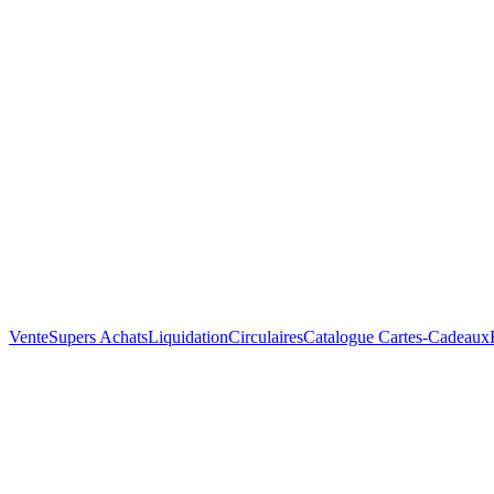
Vente
Supers Achats
Liquidation
Circulaires
Catalogue
Cartes-Cadeaux