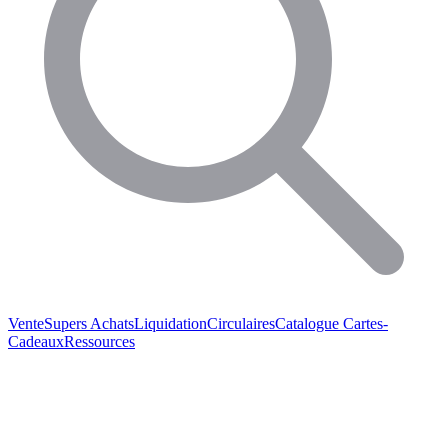
Vente
Supers Achats
Liquidation
Circulaires
Catalogue
Cartes-
Cadeaux
Ressources