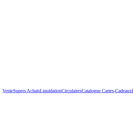
Vente
Supers Achats
Liquidation
Circulaires
Catalogue
Cartes-Cadeaux