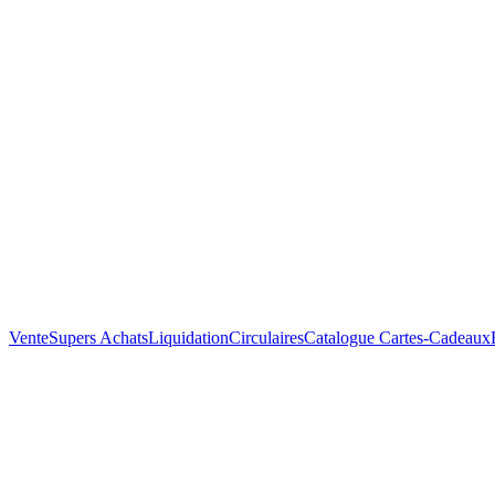
Vente
Supers Achats
Liquidation
Circulaires
Catalogue
Cartes-Cadeaux