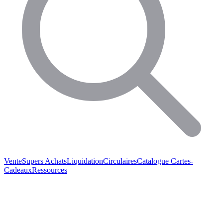
Vente
Supers Achats
Liquidation
Circulaires
Catalogue
Cartes-
Cadeaux
Ressources