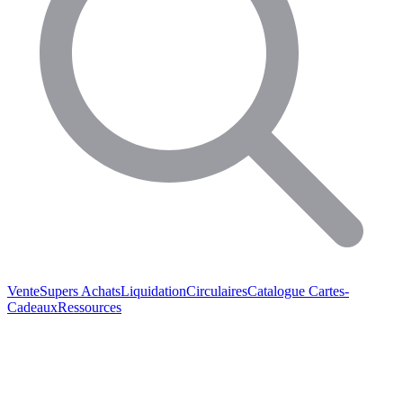
Vente
Supers Achats
Liquidation
Circulaires
Catalogue
Cartes-
Cadeaux
Ressources