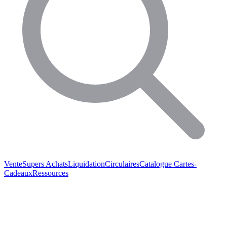
Vente
Supers Achats
Liquidation
Circulaires
Catalogue
Cartes-
Cadeaux
Ressources