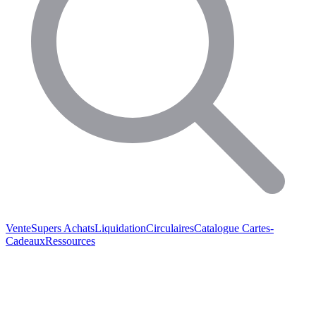
Vente
Supers Achats
Liquidation
Circulaires
Catalogue
Cartes-
Cadeaux
Ressources