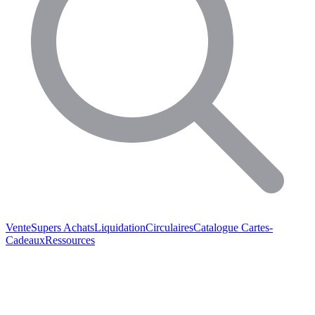
Vente
Supers Achats
Liquidation
Circulaires
Catalogue
Cartes-
Cadeaux
Ressources