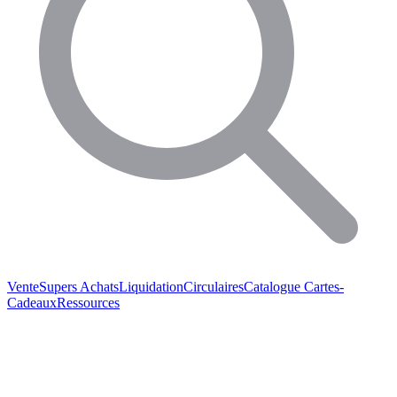
Vente
Supers Achats
Liquidation
Circulaires
Catalogue
Cartes-
Cadeaux
Ressources