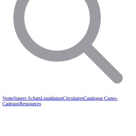
Vente
Supers Achats
Liquidation
Circulaires
Catalogue
Cartes-
Cadeaux
Ressources