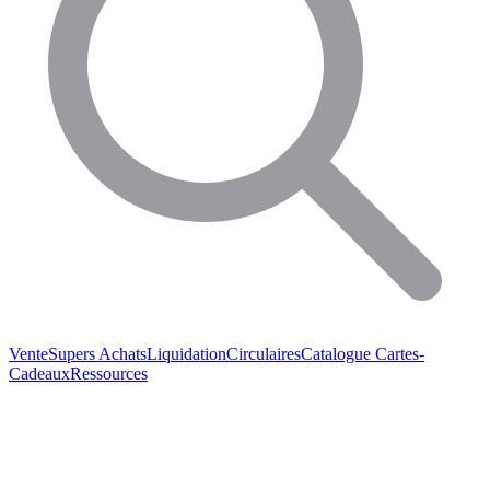
Vente
Supers Achats
Liquidation
Circulaires
Catalogue
Cartes-
Cadeaux
Ressources